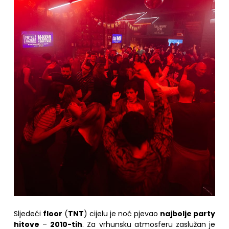
Sljedeći
floor
(
TNT
) cijelu je noć pjevao
najbolje party
hitove
–
2010-tih
. Za vrhunsku atmosferu zaslužan je