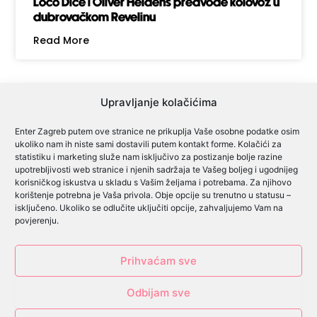
Loco Dice i Oliver Heldens predvode kolovoz u
dubrovačkom Revelinu
Read More
Upravljanje kolačićima
Enter Zagreb putem ove stranice ne prikuplja Vaše osobne podatke osim
ukoliko nam ih niste sami dostavili putem kontakt forme. Kolačići za
Cjenik oglašavanja
statistiku i marketing služe nam isključivo za postizanje bolje razine
upotrebljivosti web stranice i njenih sadržaja te Vašeg boljeg i ugodnijeg
Cjenik predsjednički izbori
korisničkog iskustva u skladu s Vašim željama i potrebama. Za njihovo
korištenje potrebna je Vaša privola. Obje opcije su trenutno u statusu –
Cjenik lokalni izbori
isključeno. Ukoliko se odlučite uključiti opcije, zahvaljujemo Vam na
povjerenju.
Pravilnik o igrama
Prihvaćam sve
Izjava o privatnosti
Odbijam sve
Impressum