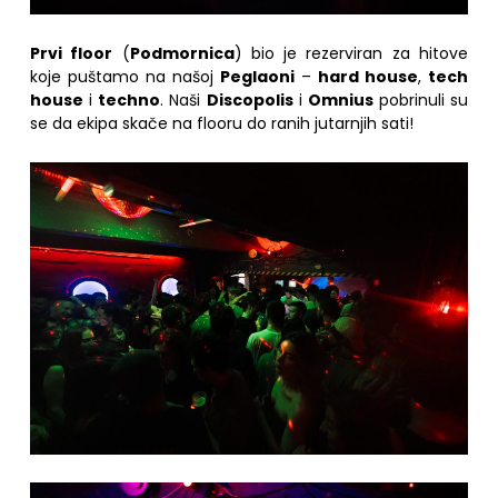
Prvi floor
(
Podmornica
) bio je rezerviran za hitove
koje puštamo na našoj
Peglaoni
–
hard house
,
tech
house
i
techno
. Naši
Discopolis
i
Omnius
pobrinuli su
se da ekipa skače na flooru do ranih jutarnjih sati!