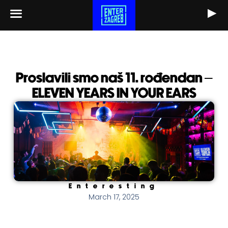
Skip
to
content
Proslavili smo naš 11. rođendan –
ELEVEN YEARS IN YOUR EARS
Enteresting
March 17, 2025