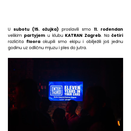
U
subotu (15. ožujka)
proslavili smo
11. rođendan
velikim
partyjem
u klubu
KATRAN Zagreb
. Na
četiri
različita
floora
okupili smo ekipu i obilježili još jednu
godinu uz odličnu mjuzu i ples do jutra.