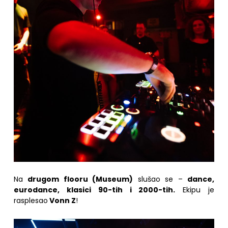
Na
drugom flooru (Museum)
slušao se –
dance,
eurodance, klasici 90-tih i 2000-tih.
Ekipu je
rasplesao
Vonn Z
!