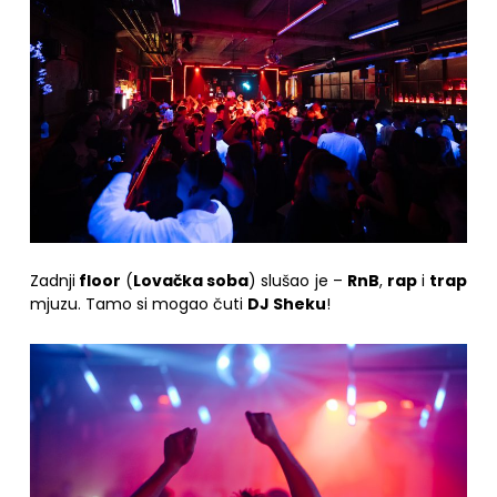
Zadnji
floor
(
Lovačka soba
) slušao je –
RnB
,
rap
i
trap
mjuzu. Tamo si mogao čuti
DJ Sheku
!