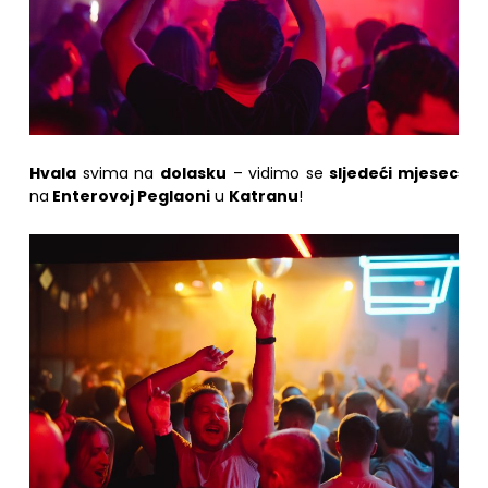
Hvala
svima na
dolasku
– vidimo se
sljedeći mjesec
na
Enterovoj Peglaoni
u
Katranu
!