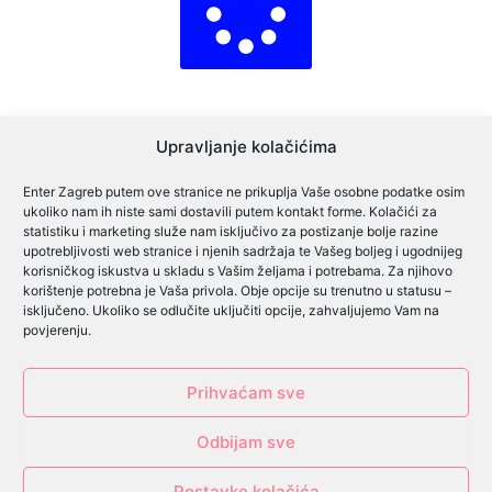
Upravljanje kolačićima
Enter Zagreb putem ove stranice ne prikuplja Vaše osobne podatke osim
ukoliko nam ih niste sami dostavili putem kontakt forme. Kolačići za
Cjenik oglašavanja
statistiku i marketing služe nam isključivo za postizanje bolje razine
upotrebljivosti web stranice i njenih sadržaja te Vašeg boljeg i ugodnijeg
Cjenik predsjednički izbori
korisničkog iskustva u skladu s Vašim željama i potrebama. Za njihovo
korištenje potrebna je Vaša privola. Obje opcije su trenutno u statusu –
Cjenik lokalni izbori
isključeno. Ukoliko se odlučite uključiti opcije, zahvaljujemo Vam na
povjerenju.
Pravilnik o igrama
Prihvaćam sve
Izjava o privatnosti
Odbijam sve
Impressum
Postavke kolačića