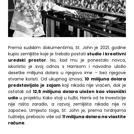
Prema sudskim dokumentima, St. John je 2021. godine
kupio zemljište koje je trebalo postati
studio i kreativni
uredski prostor
. No, kad mu je ponestalo novca,
iskoristio je svoj odnos s Harrisom i navodno uložio
desetke milijuna dolara u njegovo ime – bez njegove
stvarne koristi. Od ukupnog iznosa,
10 milijuna dolara
predstavljalo je zajam
koji nikada nije vraćen, dok je
ostatak od
12,5 milijuna dolara uložen kao vlasnički
udio
u projektu. Kako stoji u tužbi, Harris od te investicije
nije ništa zaradio, a razvoj zemljišta nikada nije ni
započeo. Umjesto toga, St. John je, prema tvrdnjama
tužitelja, prebacio više od
11 milijuna dolara na vlastite
račune
.