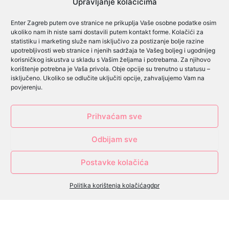
Upravljanje kolačićima
Enter Zagreb putem ove stranice ne prikuplja Vaše osobne podatke osim
ukoliko nam ih niste sami dostavili putem kontakt forme. Kolačići za
Cjenik oglašavanja
statistiku i marketing služe nam isključivo za postizanje bolje razine
upotrebljivosti web stranice i njenih sadržaja te Vašeg boljeg i ugodnijeg
Cjenik predsjednički izbori
korisničkog iskustva u skladu s Vašim željama i potrebama. Za njihovo
korištenje potrebna je Vaša privola. Obje opcije su trenutno u statusu –
Cjenik lokalni izbori
isključeno. Ukoliko se odlučite uključiti opcije, zahvaljujemo Vam na
povjerenju.
Pravilnik o igrama
Prihvaćam sve
Izjava o privatnosti
Odbijam sve
Impressum
Postavke kolačića
Društvo je upisano u sudski registar Trgovačkog suda u Zagrebu, pod brojem
MBS: 080095307 Račun društva se vodi kod: ERSTE & STEIERMARKISCHE BANK
Politika korištenja kolačića
gdpr
d.d. Temeljni kapital društva iznosi 3.000,00 € i uplaćen je u cijelosti. IBAN:
HR8324020061100574599, Osnivači/članovi društva Dario Antunović, OIB:
98526682059 Zagreb, Radmanovačka 6O - jedini član, Direktor: Zvonimir
Krajač, Selišće 29, Zagreb, OIB: 7828586679