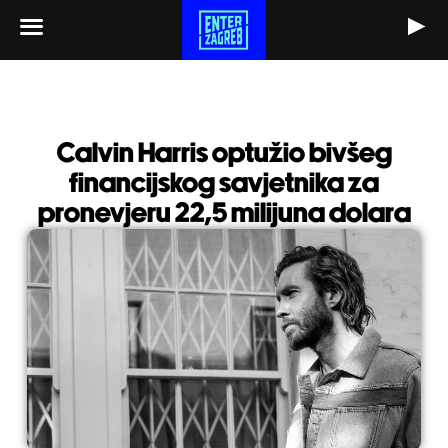
Skip
to
content
Calvin Harris optužio bivšeg
financijskog savjetnika za
pronevjeru 22,5 milijuna dolara