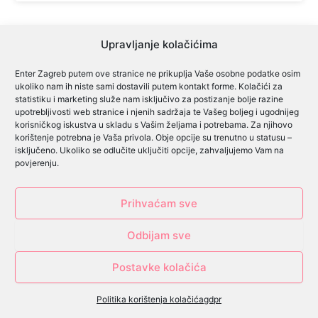
Upravljanje kolačićima
Enter Zagreb putem ove stranice ne prikuplja Vaše osobne podatke osim
ukoliko nam ih niste sami dostavili putem kontakt forme. Kolačići za
Cjenik oglašavanja
statistiku i marketing služe nam isključivo za postizanje bolje razine
upotrebljivosti web stranice i njenih sadržaja te Vašeg boljeg i ugodnijeg
Cjenik predsjednički izbori
korisničkog iskustva u skladu s Vašim željama i potrebama. Za njihovo
korištenje potrebna je Vaša privola. Obje opcije su trenutno u statusu –
Cjenik lokalni izbori
isključeno. Ukoliko se odlučite uključiti opcije, zahvaljujemo Vam na
povjerenju.
Pravilnik o igrama
Prihvaćam sve
Izjava o privatnosti
Odbijam sve
Impressum
Postavke kolačića
Društvo je upisano u sudski registar Trgovačkog suda u Zagrebu, pod brojem
MBS: 080095307 Račun društva se vodi kod: ERSTE & STEIERMARKISCHE BANK
Politika korištenja kolačića
gdpr
d.d. Temeljni kapital društva iznosi 3.000,00 € i uplaćen je u cijelosti. IBAN:
HR8324020061100574599, Osnivači/članovi društva Dario Antunović, OIB: