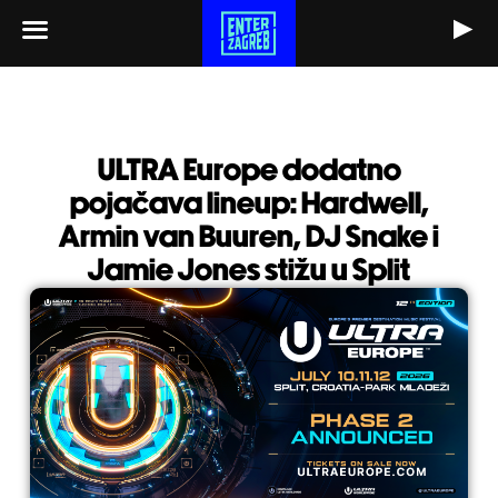
Skip
to
content
ULTRA Europe dodatno
pojačava lineup: Hardwell,
Armin van Buuren, DJ Snake i
Jamie Jones stižu u Split