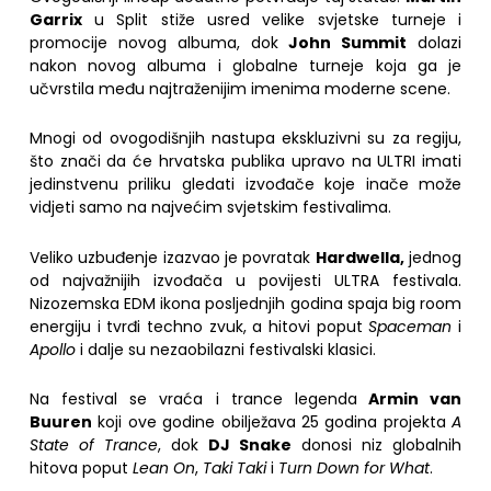
Garrix
u Split stiže usred velike svjetske turneje i
promocije novog albuma, dok
John Summit
dolazi
nakon novog albuma i globalne turneje koja ga je
učvrstila među najtraženijim imenima moderne scene.
Mnogi od ovogodišnjih nastupa ekskluzivni su za regiju,
što znači da će hrvatska publika upravo na ULTRI imati
jedinstvenu priliku gledati izvođače koje inače može
vidjeti samo na najvećim svjetskim festivalima.
Veliko uzbuđenje izazvao je povratak
Hardwella
,
jednog
od najvažnijih izvođača u povijesti ULTRA festivala.
Nizozemska EDM ikona posljednjih godina spaja big room
energiju i tvrđi techno zvuk, a hitovi poput
Spaceman
i
Apollo
i dalje su nezaobilazni festivalski klasici.
Na festival se vraća i trance legenda
Armin van
Buuren
koji ove godine obilježava 25 godina projekta
A
State of Trance
, dok
DJ Snake
donosi niz globalnih
hitova poput
Lean On
,
Taki Taki
i
Turn Down for What
.