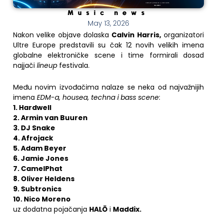
Music news
May 13, 2026
Nakon velike objave dolaska
Calvin Harris
,
organizatori
Ultre Europe predstavili su čak 12 novih velikih imena
globalne elektroničke scene i time formirali dosad
najjači
lineup
festivala.
Među novim izvođačima nalaze se neka od najvažnijih
imena
EDM-a, housea, techna i bass scene
:
1. Hardwell
2. Armin van Buuren
3. DJ Snake
4. Afrojack
5. Adam Beyer
6. Jamie Jones
7. CamelPhat
8. Oliver Heldens
9. Subtronics
10. Nico Moreno
uz dodatna pojačanja
HALŌ
i
Maddix
.