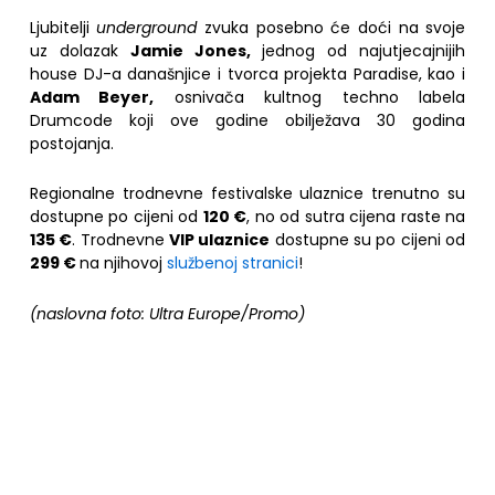
Ljubitelji
underground
zvuka posebno će doći na svoje
uz dolazak
Jamie Jones
,
jednog od najutjecajnijih
house DJ-a današnjice i tvorca projekta Paradise, kao i
Adam Beyer
,
osnivača kultnog techno labela
Drumcode
koji ove godine obilježava 30 godina
postojanja.
Regionalne trodnevne festivalske ulaznice trenutno su
dostupne po cijeni od
120 €
, no od sutra cijena raste na
135 €
. Trodnevne
VIP ulaznice
dostupne su po cijeni od
299 €
na njihovoj
službenoj stranici
!
(naslovna foto: Ultra Europe/Promo)