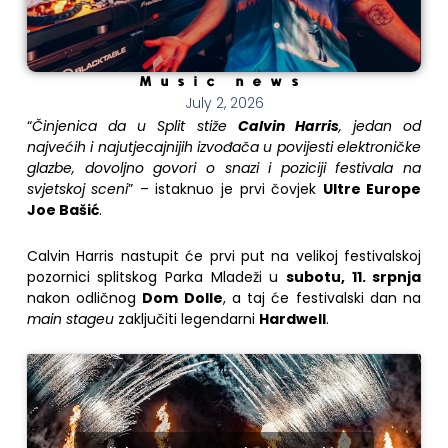
Music news
July 2, 2026
“
Činjenica da u Split stiže
Calvin Harris
, jedan od
najvećih i najutjecajnijih izvođača u povijesti elektroničke
glazbe, dovoljno govori o snazi i poziciji festivala na
svjetskoj sceni
” – istaknuo je prvi čovjek
Ultre Europe
Joe Bašić
.
Calvin Harris nastupit će prvi put na velikoj festivalskoj
pozornici splitskog Parka Mladeži u
subotu, 11. srpnja
nakon odličnog
Dom Dolle
, a taj će festivalski dan na
main
stageu
zaključiti legendarni
Hardwell
.