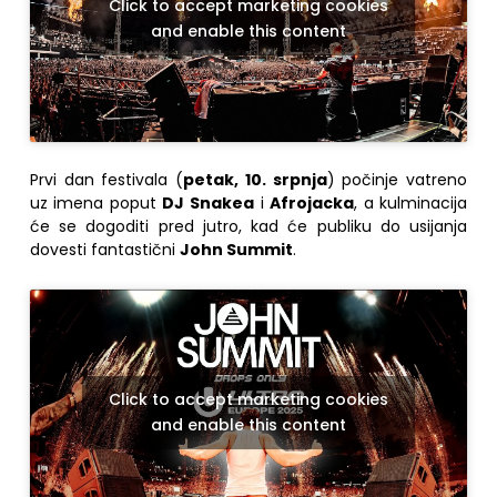
Click to accept marketing cookies
and enable this content
Prvi dan festivala (
petak, 10. srpnja
) počinje vatreno
uz imena poput
DJ Snakea
i
Afrojacka
, a kulminacija
će se dogoditi pred jutro, kad će publiku do usijanja
dovesti fantastični
John Summit
.
Click to accept marketing cookies
and enable this content