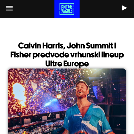
Skip
to
content
Calvin Harris, John Summit i
Fisher predvode vrhunski lineup
Ultre Europe