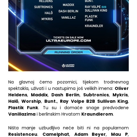
Na glavnoj ćemo pozornici, tijekom trodnevnog
spektakla, uživati i u nastupima još velikih imena:
Oliver
Heldens
,
Maddix
,
Dash Berlin
,
Subtronics
,
Mykris
,
Halō
,
Worship
,
Bunt.
,
Ray
Volpe B2B Sullivan King
,
Plastik Funk
. Tu su i domaće snage predvođene
Vanillazima
i berlinskim Hrvatom
Kraundlerom
.
Ništa manje uzbudljivo neće biti ni na popularnom
Resistenceu
.
Camelphat
,
Adam Beyer
,
Mau P
,