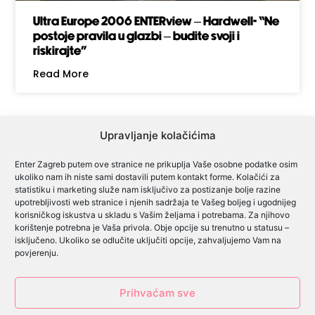
Ultra Europe 2006 ENTERview – Hardwell- “Ne
postoje pravila u glazbi – budite svoji i
riskirajte”
Read More
Upravljanje kolačićima
Enter Zagreb putem ove stranice ne prikuplja Vaše osobne podatke osim
ukoliko nam ih niste sami dostavili putem kontakt forme. Kolačići za
Cjenik oglašavanja
statistiku i marketing služe nam isključivo za postizanje bolje razine
upotrebljivosti web stranice i njenih sadržaja te Vašeg boljeg i ugodnijeg
Cjenik predsjednički izbori
korisničkog iskustva u skladu s Vašim željama i potrebama. Za njihovo
korištenje potrebna je Vaša privola. Obje opcije su trenutno u statusu –
Cjenik lokalni izbori
isključeno. Ukoliko se odlučite uključiti opcije, zahvaljujemo Vam na
povjerenju.
Pravilnik o igrama
Prihvaćam sve
Izjava o privatnosti