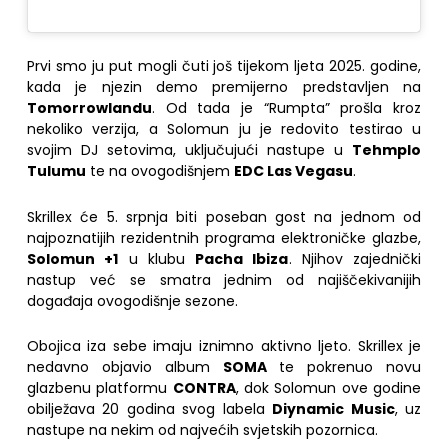
Prvi smo ju put mogli čuti još tijekom ljeta 2025. godine,
kada je njezin demo premijerno predstavljen na
Tomorrowlandu
. Od tada je “Rumpta” prošla kroz
nekoliko verzija, a Solomun ju je redovito testirao u
svojim DJ setovima, uključujući nastupe u
Tehmplo
Tulumu
te na ovogodišnjem
EDC Las Vegasu
.
Skrillex će 5. srpnja biti poseban gost na jednom od
najpoznatijih rezidentnih programa elektroničke glazbe,
Solomun +1
u klubu
Pacha Ibiza
. Njihov zajednički
nastup već se smatra jednim od najiščekivanijih
događaja ovogodišnje sezone.
Obojica iza sebe imaju iznimno aktivno ljeto. Skrillex je
nedavno objavio album
SOMA
te pokrenuo novu
glazbenu platformu
CONTRA
, dok Solomun ove godine
obilježava 20 godina svog labela
Diynamic Music
, uz
nastupe na nekim od najvećih svjetskih pozornica.