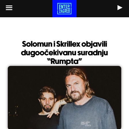
Skip
to
content
Solomun i Skrillex objavili
dugoočekivanu suradnju
“Rumpta”