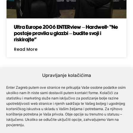
Ultra Europe 2006 ENTERview – Hardwell- “Ne
postoje pravila u glazbi – budite svoji i
riskirajte”
Read More
Upravljanje kolačićima
Enter Zagreb putem ove stranice ne prikuplja Vaše osobne podatke osim
ukoliko nam ih niste sami dostavili putem kontakt forme. Kolačići za
Cjenik oglašavanja
statistiku i marketing služe nam isključivo za postizanje bolje razine
upotrebljivosti web stranice i njenih sadržaja te Vašeg boljeg i ugodnijeg
Cjenik predsjednički izbori
korisničkog iskustva u skladu s Vašim željama i potrebama. Za njihovo
korištenje potrebna je Vaša privola. Obje opcije su trenutno u statusu –
Cjenik lokalni izbori
isključeno. Ukoliko se odlučite uključiti opcije, zahvaljujemo Vam na
povjerenju.
Pravilnik o igrama