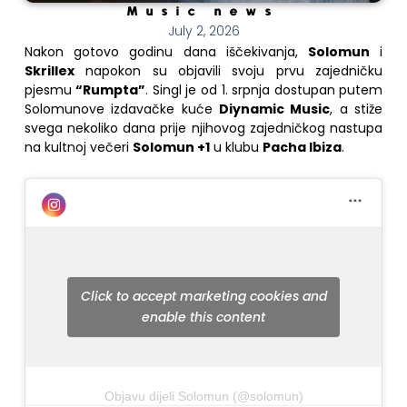
Music news
July 2, 2026
Nakon gotovo godinu dana iščekivanja,
Solomun
i
Skrillex
napokon su objavili svoju prvu zajedničku
pjesmu
“Rumpta”
. Singl je od 1. srpnja dostupan putem
Solomunove izdavačke kuće
Diynamic Music
, a stiže
svega nekoliko dana prije njihovog zajedničkog nastupa
na kultnoj večeri
Solomun +1
u klubu
Pacha Ibiza
.
Click to accept marketing cookies and
enable this content
Objavu dijeli Solomun (@solomun)